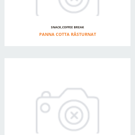
SNACK,COFFEE BREAK
PANNA COTTA RĂSTURNAT