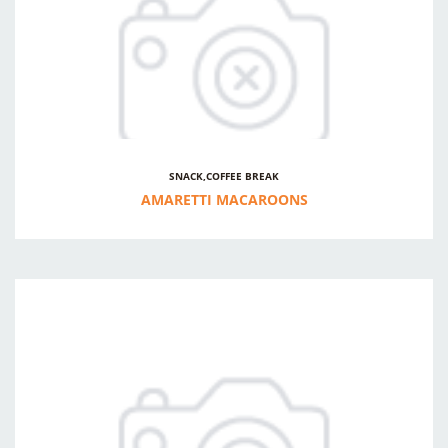
SNACK,COFFEE BREAK
AMARETTI MACAROONS