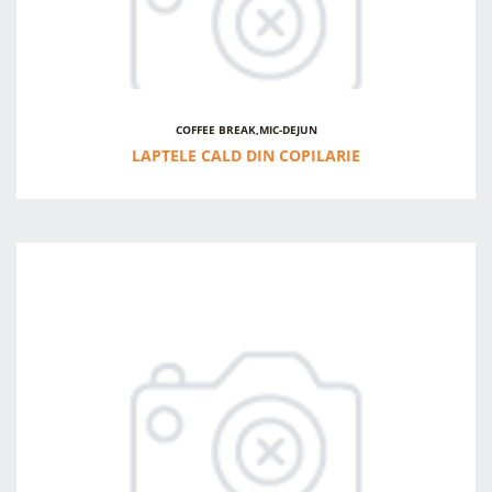
COFFEE BREAK,MIC-DEJUN
LAPTELE CALD DIN COPILARIE