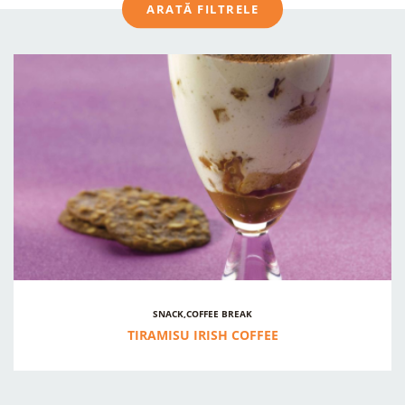
ARATĂ FILTRELE
FILTRARE
TIMP PREPARARE
Breakfast
Coffeebreak
TOATE
< 1H
RAPID
SNACK,COFFEE BREAK
TIRAMISU IRISH COFFEE
Snack
DIFICULTATE