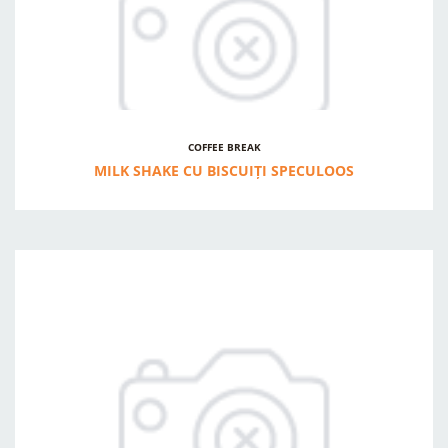
COFFEE BREAK
MILK SHAKE CU BISCUIȚI SPECULOOS