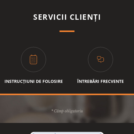
selector pentru băuturi calde și reci
suport pentru ceașcă
SERVICII CLIENȚI
tavă de picurare detașabilă
tip
manual
reglare cantitate
manual
indicator volum
nu
COFFEE BREAK,MIC-DEJUN
CREMĂ DE CAFEA
funcție xl
INSTRUCȚIUNI DE FOLOSIRE
ÎNTREBĂRI FRECVENTE
* Câmp obligatoriu